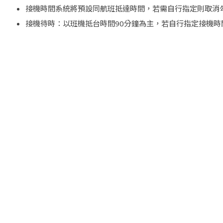
接機時間系統將預設同航班抵達時間，若需自行指定則取消
接機待時：以班機抵台時間90分鐘為主，若自行指定接機時