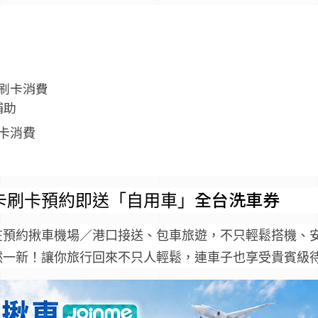
刷卡消費
補助
卡消費
卡刷卡預約即送「自用車」
全台洗車券
在預約揪車機場／港口接送、包車旅遊，不只輕鬆搭機、
然一新！
讓你旅行回來不只人輕鬆，連車子也享受貴賓級