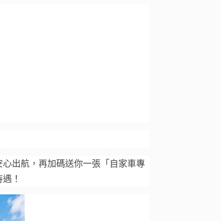
安心出航，再
加碼送你一張「自家車專
待遇！