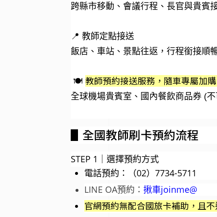
跨縣市移動、會議行程、長官與貴賓
📍 教師定點接送
飯店、車站、景點往返，行程銜接順
教師預約接送服務，隨車專屬加購 
🍽
全球機場貴賓室、國內餐飲商品券 (
▋
全國教師刷卡預約流程
STEP 1｜選擇預約方式
電話預約：（02）7734-5711
LINE OA預約：
揪車joinme@
官網預約無配合國旅卡補助，且不