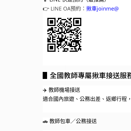
👉
LINE OA預約：
揪車joinme@
▋
全國教師專屬揪車接送服
✈️ 教師機場接送
適合國內旅遊、公務出差、返鄉行程
🚗
教師包車／公務接送