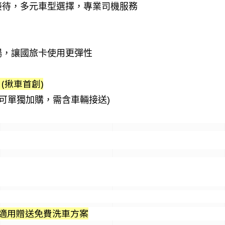
接待，多元車型選擇，專業司機服務
暢，讓國旅卡使用更彈性
(揪車首創)
不可單獨加購，需含車輛接送)
適用贈送免費洗車方案