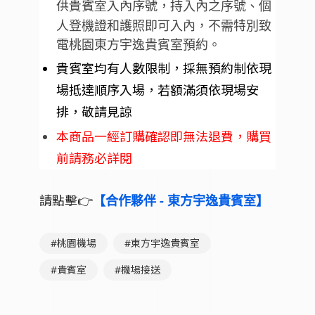
供貴賓室入內序號，
持入內之序號、個
人登機證和護照
即可入內，不需特別致
電桃園東方宇逸貴賓室預約。
貴賓室均有人數限制，採無預約制依現
場抵達順序入場，若額滿須依現場安
排，敬請見諒
本商品一經訂購確認即無法退費，購買
前請務必詳閱
請點擊👉
【合作夥伴 - 東方宇逸貴賓室】
#桃園機場
#東方宇逸貴賓室
#貴賓室
#機場接送