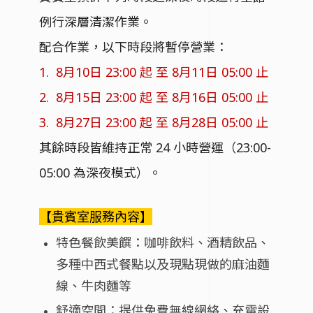
例行深層清潔作業。
配合作業，以下時段將暫停營業：
1.
8
月
10
日
23:00
起 至
8
月
11
日
05:00
止
2.
8
月
15
日
23:00
起 至
8
月
16
日
05:00
止
3.
8
月
27
日
23:00
起 至
8
月
28
日
05:00
止
其餘時段皆維持正常
24
小時營運（
23:00-
05:00
為深夜模式）。
【貴賓室服務內容】
特色餐飲美饌：咖啡飲料、酒精飲品、
多種中西式餐點以及現點現做的麻油麵
線、牛肉麵等
舒適空間：提供免費無線網絡、充電設