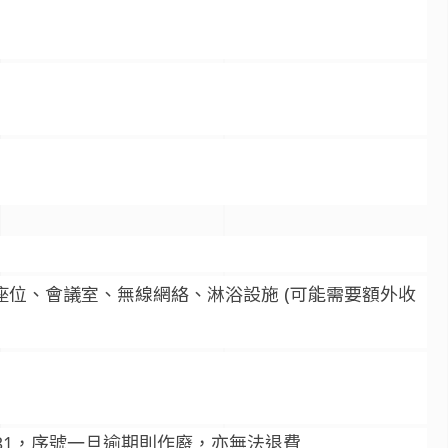
位、會議室、無線網絡、淋浴設施 (可能需要額外收
2/31，序號一旦逾期則作廢，亦無法退費