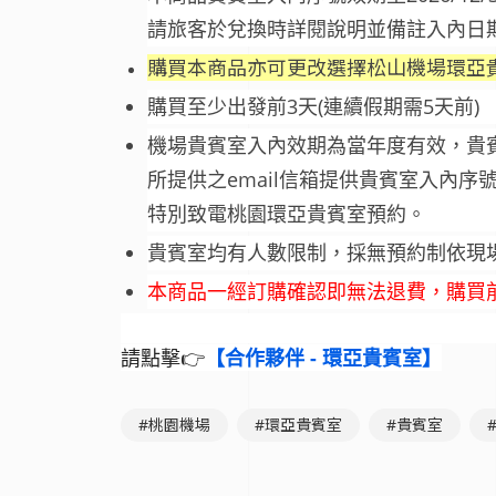
請旅客於兌換時詳閱說明並備註入內日
購買本商品亦可更改選擇松山機場環亞貴
購買至少出發前3天(連續假期需5天前)
機場貴賓室入內效期為當年度有效，貴
所提供之email信箱提供貴賓室入內
特別致電桃園環亞貴賓室預約。
貴賓室均有人數限制，採無預約制依現
本商品一經訂購確認即無法退費，購買
請點擊👉
【合作夥伴 - 環亞貴賓室】
#桃園機場
#環亞貴賓室
#貴賓室