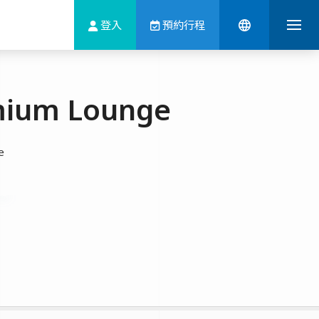
登入
預約行程
um Lounge
e